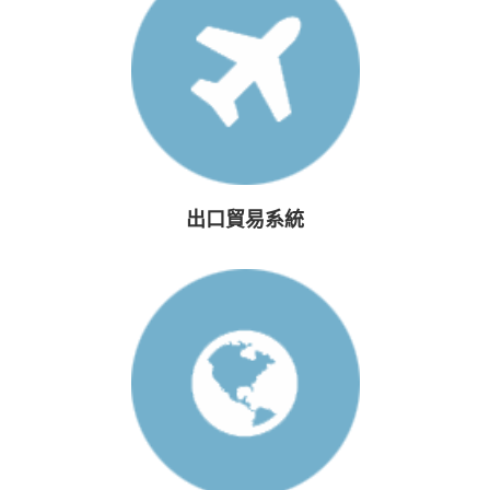
出口貿易系統