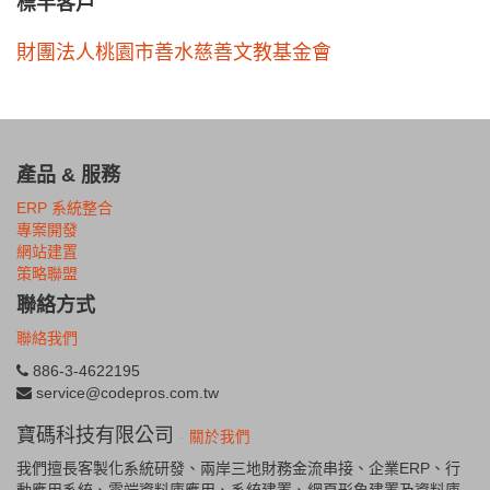
標竿客戶
財團法人桃園市善水慈善文教基金會
產品 & 服務
ERP 系統整合
專案開發
網站建置
策略聯盟
聯絡方式
聯絡我們
886-3-4622195
service@codepros.com.tw
寶碼科技有限公司
-
關於我們
我們擅長客製化系統研發、兩岸三地財務金流串接、企業ERP、行