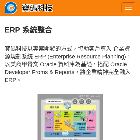
Tog
nav
ERP 系統整合
寶碼科技以專案開發的方式，協助客戶導入 企業資
源規劃系統 ERP (Enterprise Resource Planning)，
以美商甲骨文 Oracle 資料庫為基礎，搭配 Oracle
Developer Froms & Reports，將企業精神完全融入
ERP。