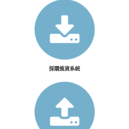
採購進貨系統