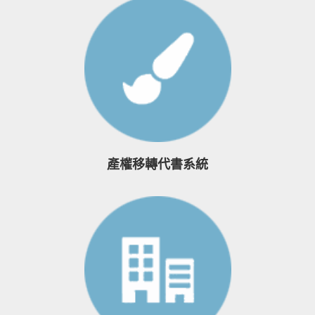
產權移轉代書系統