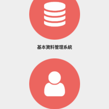
基本資料管理系統