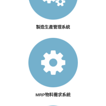
製造生產管理系統
MRP物料需求系統