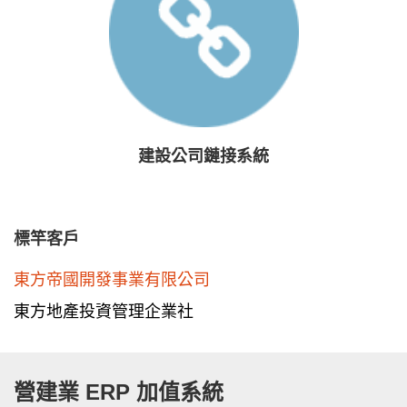
建設公司鏈接系統
標竿客戶
東方帝國開發事業有限公司
東方地產投資管理企業社
營建業 ERP 加值系統