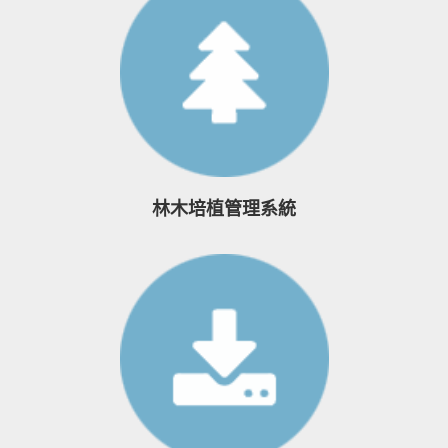
林木培植管理系統